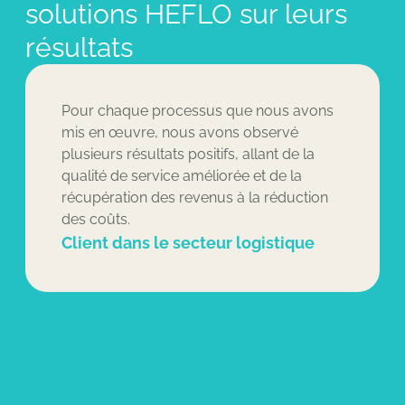
solutions HEFLO sur leurs
résultats
 nous avons
Les principaux avantages que nous 
bservé
tirés des applications automatisées
lant de la
HEFLO incluent une fiabilité accrue 
t de la
l'exécution, une meilleure gestion de
a réduction
délais clients et une réduction du te
global passé par les équipes sur div
tâches.
gistique
Consultant en amélioration des
processus et partenaire BPM