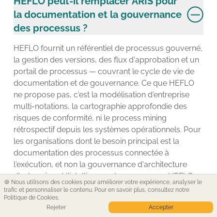
HEFLO peut-il remplacer ARIS pour
la documentation et la gouvernance
des processus ?
HEFLO fournit un référentiel de processus gouverné,
la gestion des versions, des flux d'approbation et un
portail de processus — couvrant le cycle de vie de
documentation et de gouvernance. Ce que HEFLO
ne propose pas, c'est la modélisation d'entreprise
multi-notations, la cartographie approfondie des
risques de conformité, ni le process mining
rétrospectif depuis les systèmes opérationnels. Pour
les organisations dont le besoin principal est la
documentation des processus connectée à
l'exécution, et non la gouvernance d'architecture
d'entreprise et l'intelligence des processus, HEFLO
🍪 Nous utilisons des cookies pour améliorer votre expérience, analyser le
est un choix approprié.
trafic et personnaliser le contenu. Pour en savoir plus,
consultez notre
Politique de Cookies
.
Rejeter
Accepter