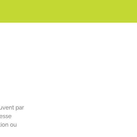
uvent par
tesse
tion ou