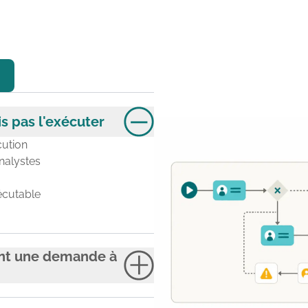
is pas l'exécuter
cution
nalystes
cutable
nt une demande à