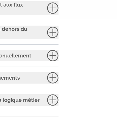
t aux flux
n dehors du
 manuellement
rnements
a logique métier