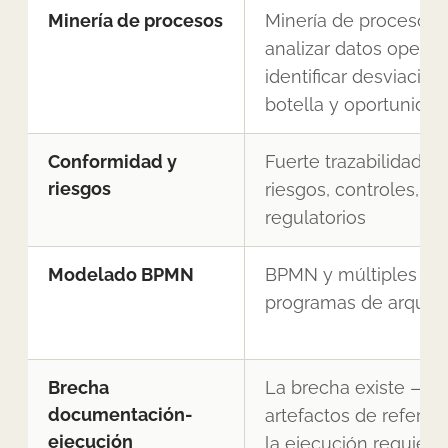
Minería de procesos
Minería de procesos e
analizar datos operac
identificar desviacion
botella y oportunida
Conformidad y
Fuerte trazabilidad e
riesgos
riesgos, controles, pol
regulatorios
Modelado BPMN
BPMN y múltiples otr
programas de arquite
Brecha
La brecha existe — l
documentación-
artefactos de referen
ejecución
la ejecución requier