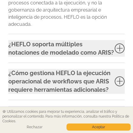
procesos conectada a la ejecución, y no la
gobernanza de arquitectura empresarial e
inteligencia de procesos, HEFLO es la opción
adecuada.
¿HEFLO soporta múltiples
notaciones de modelado como ARIS?
¿Cómo gestiona HEFLO la ejecución
operacional de workflows que ARIS
requiere herramientas adicionales?
¿Es HEFLO adecuado para grandes
🍪 Utilizamos cookies para mejorar tu experiencia, analizar el tráfico y
personalizar el contenido. Para más información,
consulta nuestra Política de
empresas, o solo para
Cookies
.
organizaciones más pequeñas?
Rechazar
Aceptar